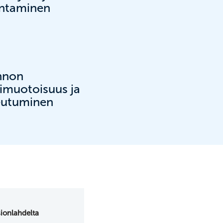
ntaminen
nnon
muotoisuus ja
eutuminen
sionlahdelta