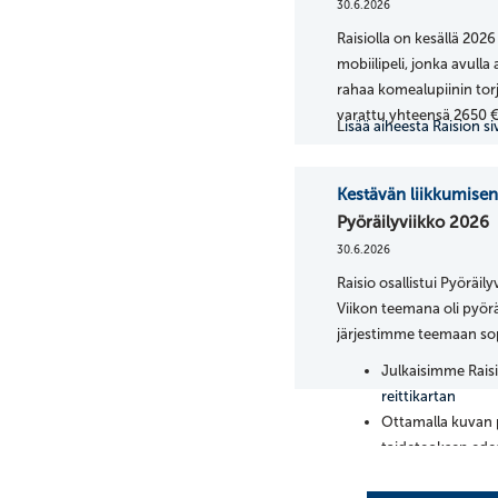
30.6.2026
Raisiolla on kesällä 20
mobiilipeli, jonka avulla
rahaa komealupiinin tor
varattu yhteensä 2650 
L
isää aiheesta Raision siv
Kestävän liikkumise
Pyöräilyviikko 2026
30.6.2026
Raisio osallistui Pyöräil
Viikon teemana oli pyöräi
järjestimme teemaan so
Julkaisimme Rais
reittikartan
Ottamalla kuvan 
taideteoksen edes
#pyöräilyjataidera