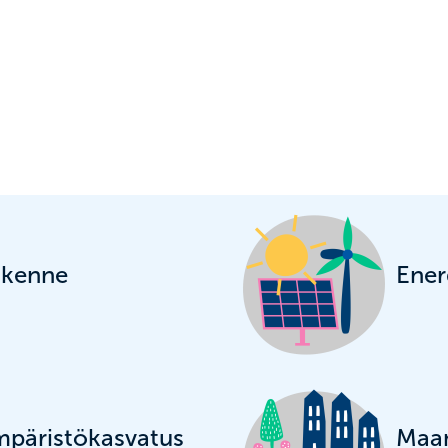
ikenne
Ener
päristökasvatus
Maan