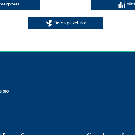
palkintona oli museokortti
imenpiteet
Mitta
monimuotoisuuden tukijoin
a pääsi osallistumaan
öränkorjauspajaan, jossa
an johdolla huoltamaan
Tietoa palvelusta
e jakoi polkupyörien
aisio