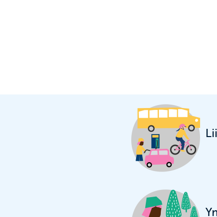
Li
Ym