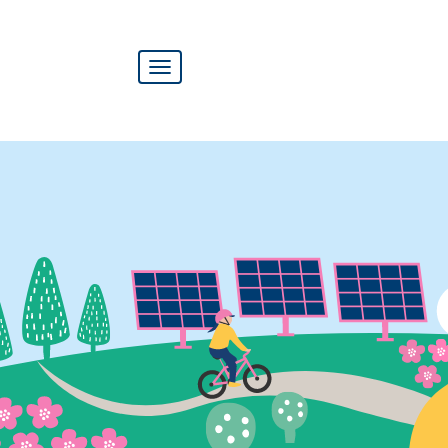
Vaihda
siirtymistä