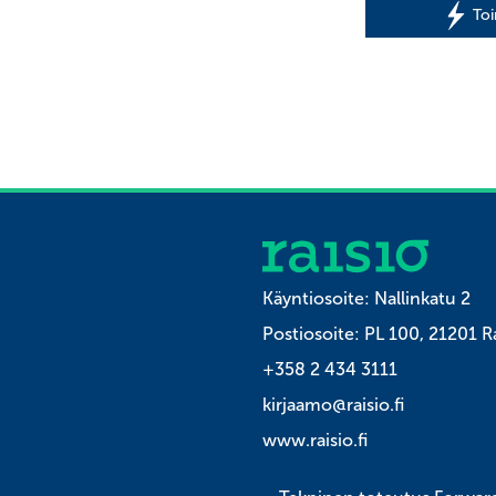
arvontaan, jossa 
To
Friisilän verstaill
maksuttomaan py
opeteltiin ohjaaj
pyörä itse
Kirjaston infopist
pinnaheijastimia
Käyntiosoite: Nallinkatu 2
Postiosoite: PL 100, 21201 R
+358 2 434 3111
kirjaamo@raisio.fi
www.raisio.fi