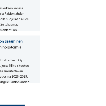
akeskuksen kanssa
iria Raisionlahden
tolla suojellaan alueen
tään takaamaan
isionlahti on
isesti merkittävä
työn lisääminen
n hoitotoimia
 Kiilto Clean Oy:n
jossa Kiilto sitoutuu
la suoritettavan
ä vuosina 2026-2029.
ngille Raisionlahden
an toteuttamisen,
26 tehty rantapuiden
ntyi osana
Valonian
et luonnon