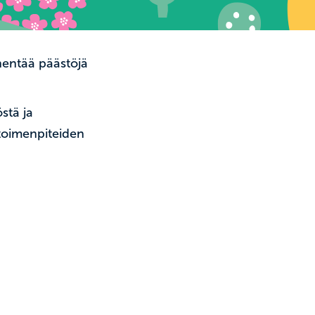
hentää päästöjä
stä ja
 toimenpiteiden