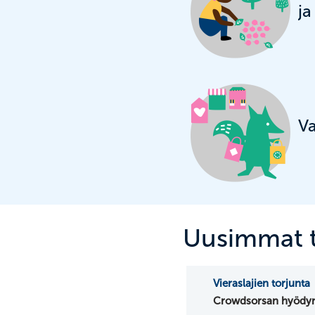
ja
Va
Uusimmat t
Vieraslajien torjunta
Crowdsorsan hyödy
komealupiinin torju