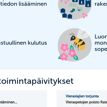
 tiedon lisääminen
rake
Luo
stuullinen kulutus
moni
sop
oimintapäivitykset
Vieraslajien torjunta
ntäminen
Vieraspetojen poisto Rai
nnassa