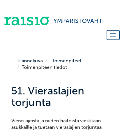
YMPÄRISTÖVAHTI
Vaihda
siirtymis
Tilannekuva
Toimenpiteet
Toimenpiteen tiedot
51. Vieraslajien
torjunta
Vieraslajeista ja niiden haitoista viestitään
asukkaille ja tuetaan vieraslajien torjuntaa.